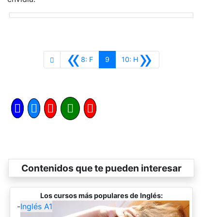
«
»
Anterior
Siguiente
8: F
9
10: H
Contenidos que te pueden interesar
Los cursos más populares de Inglés:
-
Inglés A1