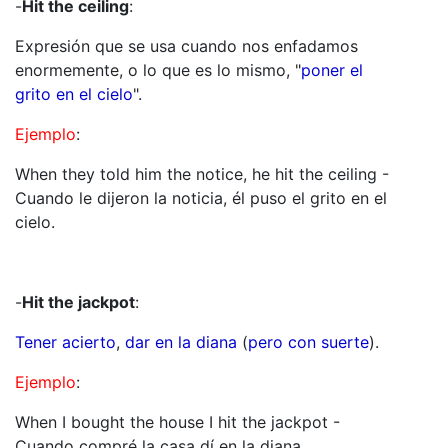
-
Hit the ceiling
:
Expresión que se usa cuando nos enfadamos
enormemente, o lo que es lo mismo, "
poner el
grito en el cielo
".
Ejemplo
:
When they told him the notice, he hit the ceiling -
Cuando le dijeron la noticia, él puso el grito en el
cielo.
-
Hit the jackpot
:
Tener acierto
,
dar en la diana
(
pero con suerte
).
Ejemplo
:
When I bought the house I hit the jackpot -
Cuando compré la casa dí en la diana.