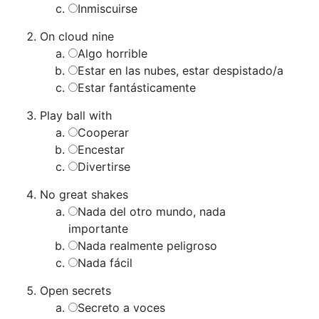
Inmiscuirse
On cloud nine
Algo horrible
Estar en las nubes, estar despistado/a
Estar fantásticamente
Play ball with
Cooperar
Encestar
Divertirse
No great shakes
Nada del otro mundo, nada
importante
Nada realmente peligroso
Nada fácil
Open secrets
Secreto a voces