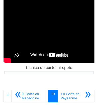
tecnica de corte mirepoix
«
»
9: Corte en
10
11: Corte en
Anterior
Siguiente
Macedoine
Paysanme