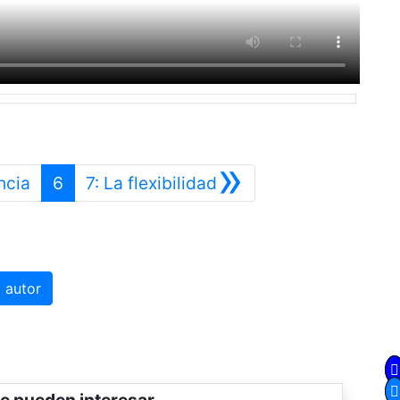
»
Anterior
Siguiente
ncia
6
7: La flexibilidad
 autor