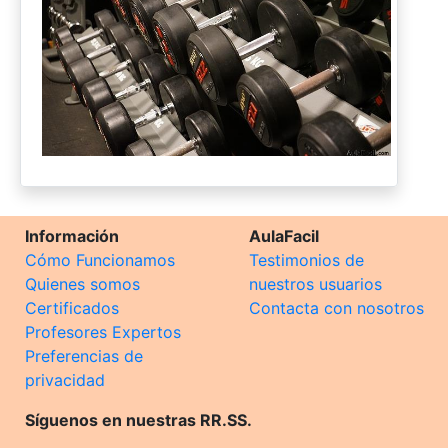
Información
AulaFacil
Cómo Funcionamos
Testimonios de
Quienes somos
nuestros usuarios
Certificados
Contacta con nosotros
Profesores Expertos
Preferencias de
privacidad
Síguenos en nuestras RR.SS.