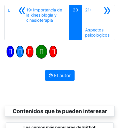
«
»
19: Importancia de
20
21:
la kinesiología y
Anterior
cinesioterapia
Aspectos
Siguiente
psicológicos
El autor
Contenidos que te pueden interesar
Los cursos más populares de Fútbol: