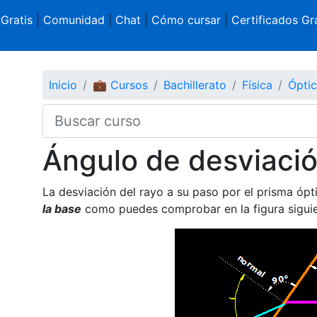
 Gratis
|
Comunidad
|
Chat
|
Cómo cursar
|
Certificados Gra
Inicio
💼 Cursos
Bachillerato
Física
Ópti
Ángulo de desviaci
La desviación del rayo a su paso por el prisma óp
la base
como puedes comprobar en la figura siguie