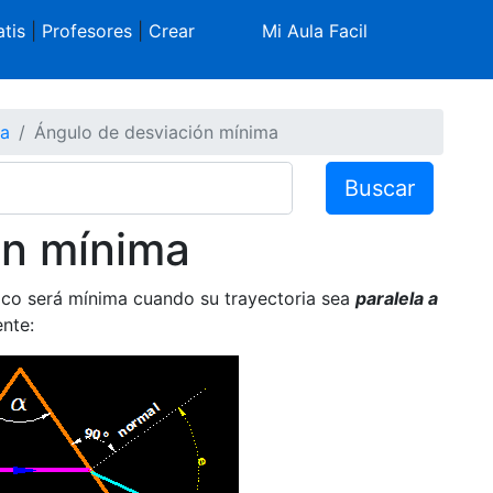
tis
|
Profesores
|
Crear
Mi Aula Facil
ca
Ángulo de desviación mínima
Buscar
ón mínima
tico será mínima cuando su trayectoria sea
paralela a
nte: