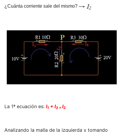
¿Cuánta corriente sale del mismo?
La 1ª ecuación es:
I
+ I
I
1
3 =
2
Analizando la malla de la izquierda y tomando