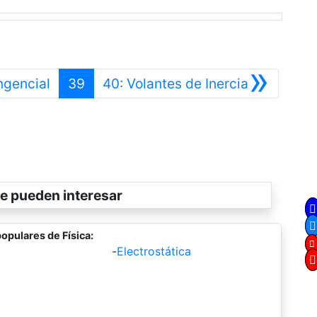
»
Anterior
Siguiente
ngencial
39
40: Volantes de Inercia
e pueden interesar
opulares de Física:
-
Electrostática