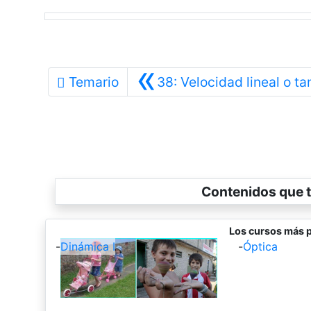
«
Temario
38: Velocidad lineal o ta
Contenidos que t
Los cursos más p
-
Dinámica I
-
Óptica