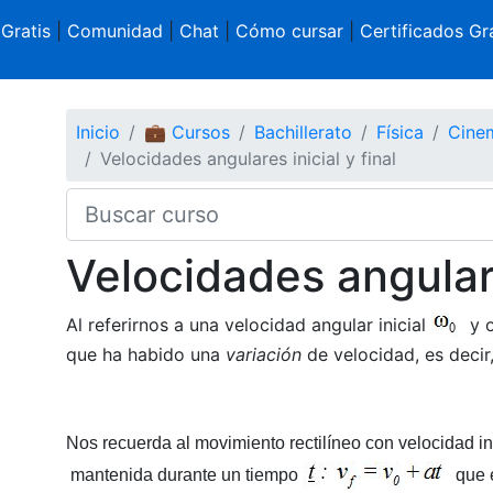
 Gratis
|
Comunidad
|
Chat
|
Cómo cursar
|
Certificados Gra
Inicio
💼 Cursos
Bachillerato
Física
Cinem
Velocidades angulares inicial y final
Velocidades angulares
Al referirnos a una velocidad angular inicial
y o
que ha habido una
variación
de velocidad, es decir
Nos recuerda al movimiento rectilíneo con velocidad in
mantenida durante un tiempo
que e