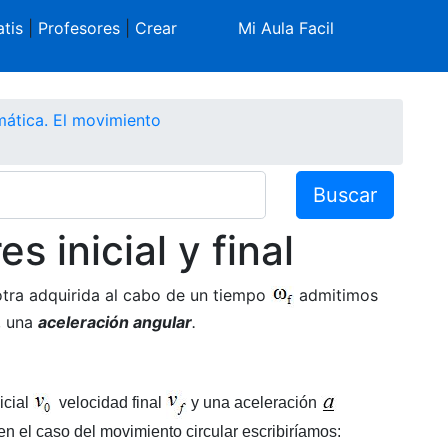
tis
|
Profesores
|
Crear
Mi Aula Facil
ática. El movimiento
Buscar
 inicial y final
tra adquirida al cabo de un tiempo
admitimos
, una
aceleración angular
.
icial
velocidad final
y una aceleración
n el caso del movimiento circular escribiríamos: