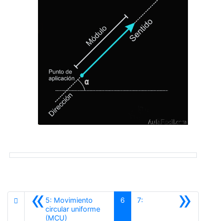
«
»
5: Movimiento
6
7:
circular uniforme
Anterior
(MCU)