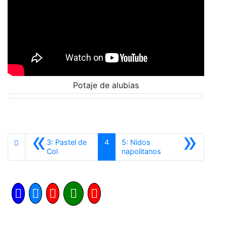
Potaje de alubias
«
»
3: Pastel de
4
5: Nidos
Anterior
Siguiente
Col
napolitanos