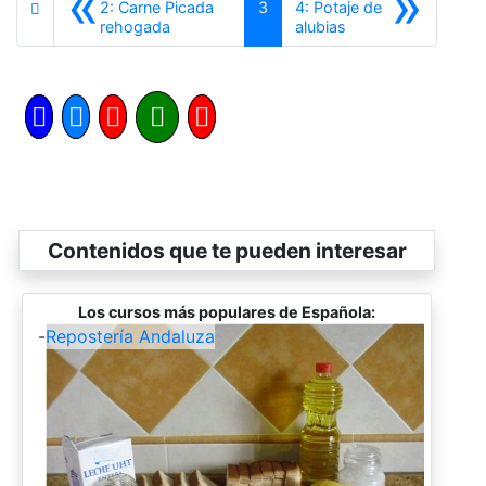
«
»
2: Carne Picada
3
4: Potaje de
Anterior
Siguiente
rehogada
alubias
Contenidos que te pueden interesar
Los cursos más populares de Española:
-
Repostería Andaluza