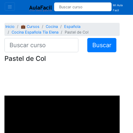
Mi Aula
Facil
Inicio
💼 Cursos
Cocina
Española
Cocina Española Tía Elena
Pastel de Col
Buscar
Pastel de Col