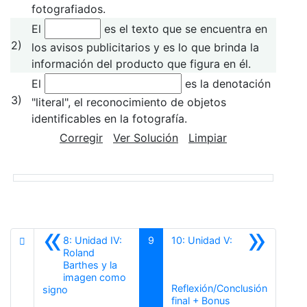
fotografiados.
El
es el texto que se encuentra en
2)
los avisos publicitarios y es lo que brinda la
información del producto que figura en él.
El
es la denotación
3)
"literal", el reconocimiento de objetos
identificables en la fotografía.
Corregir
Ver Solución
Limpiar
«
»
8: Unidad IV:
9
10: Unidad V:
Roland
Barthes y la
imagen como
Reflexión/Conclusión
Anterior
signo
Siguiente
final + Bonus