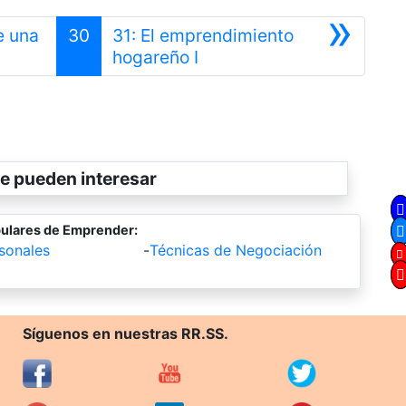
»
e una
30
31: El emprendimiento
Siguiente
hogareño I
e pueden interesar
ulares de Emprender:
sonales
-
Técnicas de Negociación
Síguenos en nuestras RR.SS.