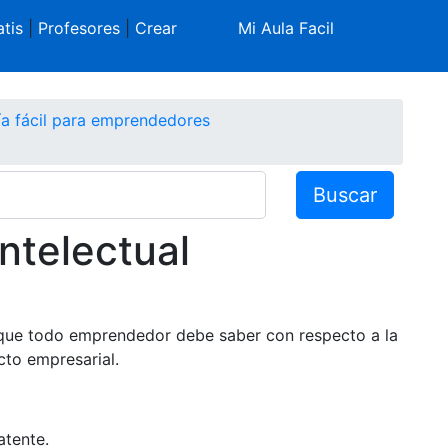
tis
|
Profesores
|
Crear
Mi Aula Facil
a fácil para emprendedores
Buscar
ntelectual
 que todo emprendedor debe saber con respecto a la
cto empresarial.
atente.