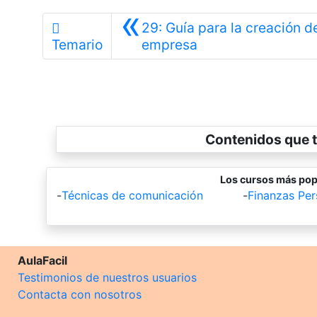
«
29: Guía para la creación d
Anterior
Temario
empresa
Contenidos que t
Los cursos más pop
-
Técnicas de comunicación
-
Finanzas Per
AulaFacil
Testimonios de nuestros usuarios
Contacta con nosotros