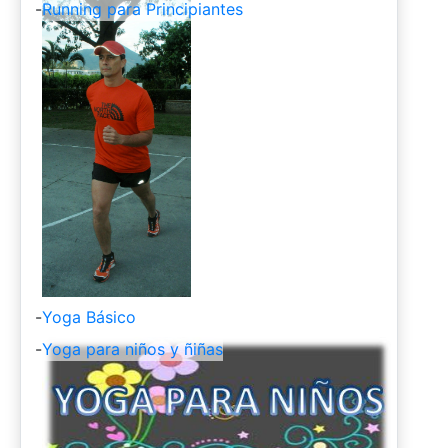
-
Running para Principiantes
-
Yoga Básico
-
Yoga para niños y ñiñas