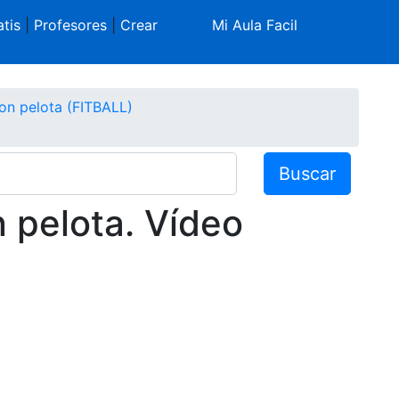
tis
|
Profesores
|
Crear
Mi Aula Facil
con pelota (FITBALL)
Buscar
n pelota. Vídeo