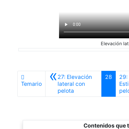
Elevación lat
«
27: Elevación
28
29:
Temario
lateral con
Est
Anterior
pelota
pel
Contenidos que t