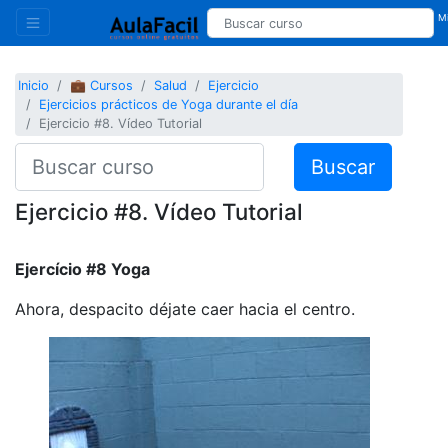
Mi
Inicio
💼 Cursos
Salud
Ejercicio
Ejercicios prácticos de Yoga durante el día
Ejercicio #8. Vídeo Tutorial
Buscar
Ejercicio #8. Vídeo Tutorial
Ejercício #8 Yoga
Ahora, despacito déjate caer hacia el centro.