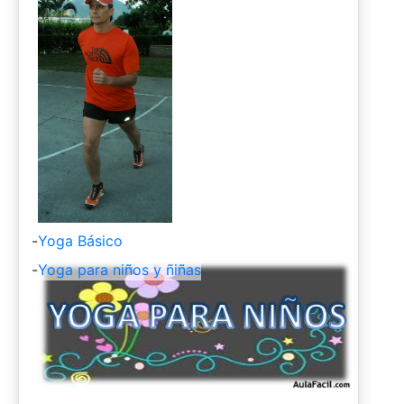
-
Yoga Básico
-
Yoga para niños y ñiñas