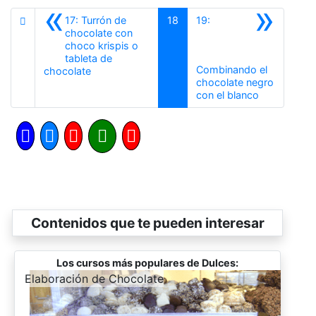
«
»
17: Turrón de
18
19:
chocolate con
choco krispis o
tableta de
Combinando el
Anterior
chocolate
chocolate negro
Siguiente
con el blanco
Contenidos que te pueden interesar
Los cursos más populares de Dulces:
-
Elaboración de Chocolate