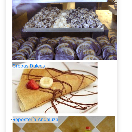
-
Crepas Dulces
-
Repostería Andaluza