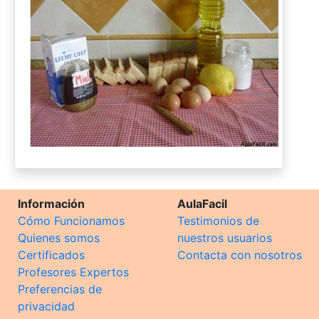
Información
AulaFacil
Cómo Funcionamos
Testimonios de
Quienes somos
nuestros usuarios
Certificados
Contacta con nosotros
Profesores Expertos
Preferencias de
privacidad