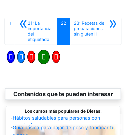
«
»
21: La
22
23: Recetas de
importancia
preparaciones
Siguiente
del
sin gluten II
Anterior
etiquetado
Contenidos que te pueden interesar
Los cursos más populares de Dietas:
-
Hábitos saludables para personas con
esquizofrenia.
-
Guía básica para bajar de peso y tonificar tu
cuerpo