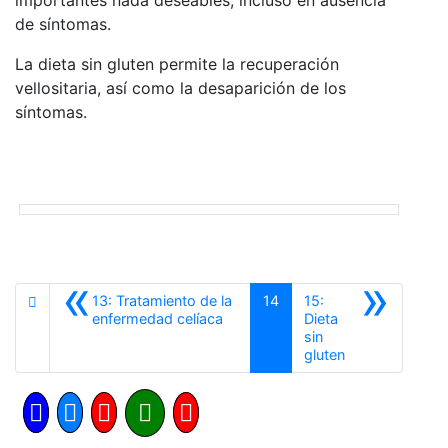
de síntomas.
La dieta sin gluten permite la recuperación
vellositaria, así como la desaparición de los
síntomas.
«
»
13: Tratamiento de la
14
15:
Anterior
enfermedad celíaca
Dieta
sin
Siguiente
gluten