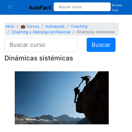
Mi Aula
Facil
Inicio
💼 Cursos
Autoayuda
Coaching
Coaching y liderazgo profesional
Dinámicas sistémicas
Buscar
Dinámicas sistémicas