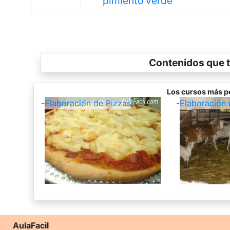
pimiento verde
Contenidos que t
Los cursos más p
-
Elaboración de Pizzas
-
Elaboración 
AulaFacil