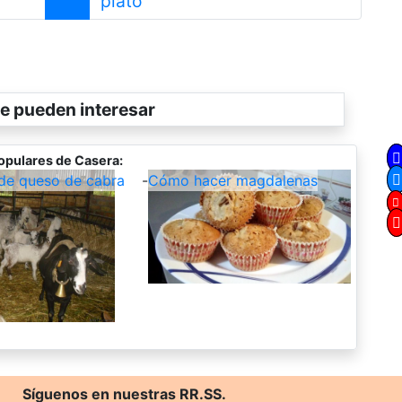
plato
e pueden interesar
opulares de Casera:
de queso de cabra
-
Cómo hacer magdalenas
Síguenos en nuestras RR.SS.