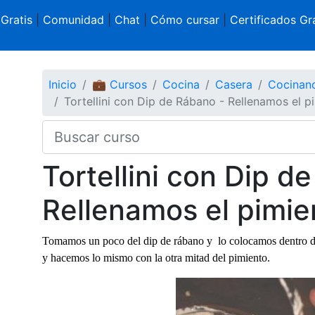
 Gratis
|
Comunidad
|
Chat
|
Cómo cursar
|
Certificados Gra
Inicio
💼 Cursos
Cocina
Casera
Cocinan
Tortellini con Dip de Rábano - Rellenamos el p
Tortellini con Dip d
Rellenamos el pimie
Tomamos un poco del dip de rábano y lo colocamos dentro de 
y hacemos lo mismo con la otra mitad del pimiento.