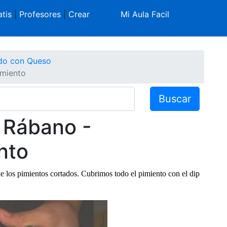
tis
|
Profesores
|
Crear
Mi Aula Facil
do con Queso
imiento
Buscar
e Rábano -
nto
los pimientos cortados. Cubrimos todo el pimiento con el dip