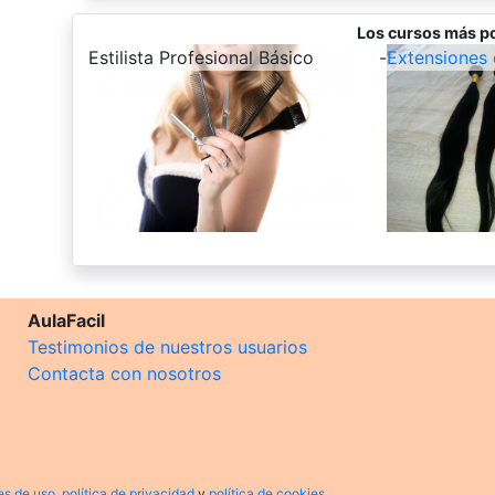
Los cursos más p
-
Estilista Profesional Básico
-
Extensiones 
AulaFacil
Testimonios de nuestros usuarios
Contacta con nosotros
es de uso
,
política de privacidad
y
política de cookies
.