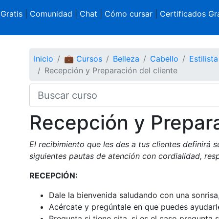
 Gratis
|
Comunidad
|
Chat
|
Cómo cursar
|
Certificados Gra
Inicio
💼 Cursos
Belleza
Cabello
Estilist
Recepción y Preparación del cliente
Recepción y Prepara
El recibimiento que les des a tus clientes definirá 
siguientes pautas de atención con cordialidad, res
RECEPCIÓN:
Dale la bienvenida saludando con una sonrisa, 
Acércate y pregúntale en que puedes ayudarl
Pregunta si tiene cita, si es el caso pregunta 