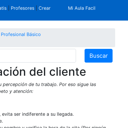
tis
|
Profesores
|
Crear
Mi Aula Facil
a Profesional Básico
Buscar
ción del cliente
su percepción de tu trabajo. Por eso sigue las
peto y atención:
evita ser indiferente a su llegada.
e.
su nombre y verifica la hora de la cita (Por ningún