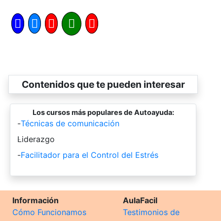
Contenidos que te pueden interesar
Los cursos más populares de Autoayuda:
-
Técnicas de comunicación
-
Liderazgo
-
Facilitador para el Control del Estrés
Información
AulaFacil
Cómo Funcionamos
Testimonios de