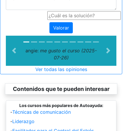
Valorar
angie:
me gusto el curso (2025-
Previous
Next
07-26)
Ver todas las opiniones
Contenidos que te pueden interesar
Los cursos más populares de Autoayuda:
-
Técnicas de comunicación
-
Liderazgo
-
Facilitador para el Control del Estrés