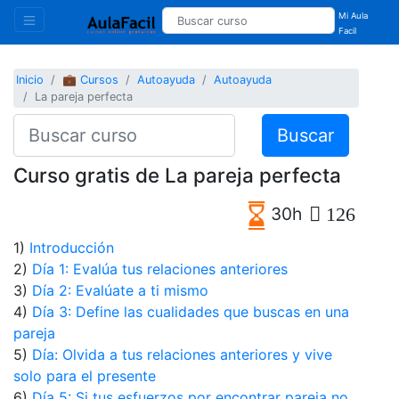
Mi Aula
Facil
Inicio
💼 Cursos
Autoayuda
Autoayuda
La pareja perfecta
Buscar
Curso gratis de La pareja perfecta
30h
126
1)
Introducción
2)
Día 1: Evalúa tus relaciones anteriores
3)
Día 2: Evalúate a ti mismo
4)
Día 3: Define las cualidades que buscas en una
pareja
5)
Día: Olvida a tus relaciones anteriores y vive
solo para el presente
6)
Día 5: Si tus esfuerzos por encontrar pareja no