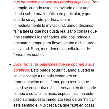
que prometen avanzar sus propios objetivos
.
Por
ejemplo, cuando usted es invitado a dar una
charla sobre una temática en particular, y que
sea de su agrado, podría aceptar
inmediatamente la invitación.Cuando decimos
“sí” a tareas que nos gusta realizar o con las que
nos sentimos identificados, ello nos induce a
encontrar tiempo para llevar a cabo dicha tarea o
actividad. Sino, recordemos aquella frase de
“
querer es poder
”.
Diga “no” a las peticiones que se oponen a sus
objetivos
.
Esto puede ocurrir cuando a usted le
soliciten viaje a un país extranjero en
representación de su firma, pero resulta que
usted se encuentra más interesado en dedicarle
tiempo a su familia, hijos, esposa, etc., en este
caso su respuesta inmediata será de un “no”. En
este sentido el MBR recalca que “
aun en cosas