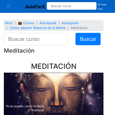
Mi Aula
Facil
Inicio
💼 Cursos
Autoayuda
Autoayuda
Cómo adquirir Maestría de la Mente
Meditación
Buscar
Meditación
MEDITACIÓN