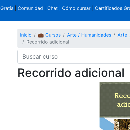
 Gratis
|
Comunidad
|
Chat
|
Cómo cursar
|
Certificados Gra
Inicio
💼 Cursos
Arte / Humanidades
Arte
Recorrido adicional
Recorrido adicional