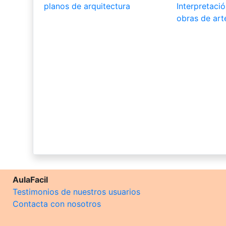
planos de arquitectura
Interpretació
obras de art
AulaFacil
Testimonios de nuestros usuarios
Contacta con nosotros