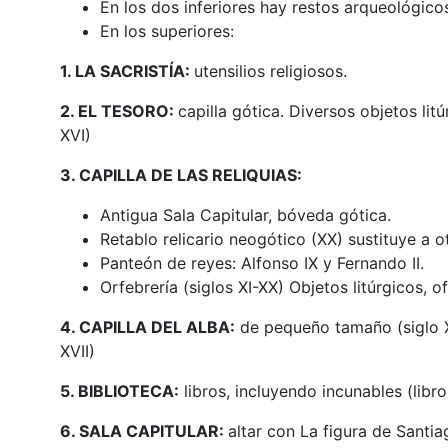
En los dos inferiores hay restos arqueológico
En los superiores:
1. LA SACRISTÍA:
utensilios religiosos.
2. EL TESORO:
capilla gótica. Diversos objetos lit
XVI)
3. CAPILLA DE LAS RELIQUIAS:
Antigua Sala Capitular, bóveda gótica.
Retablo relicario neogótico (XX) sustituye a o
Panteón de reyes: Alfonso IX y Fernando II.
Orfebrería (siglos XI-XX) Objetos litúrgicos, 
4. CAPILLA DEL ALBA:
de pequeño tamaño (siglo XV
XVII)
5. BIBLIOTECA:
libros, incluyendo incunables (libr
6. SALA CAPITULAR:
altar con La figura de Santia