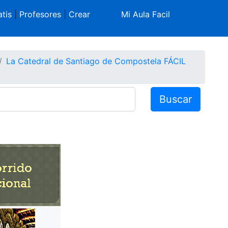
tis
|
Profesores
|
Crear
Mi Aula Facil
La Catedral de Santiago de Compostela FÁCIL
Buscar