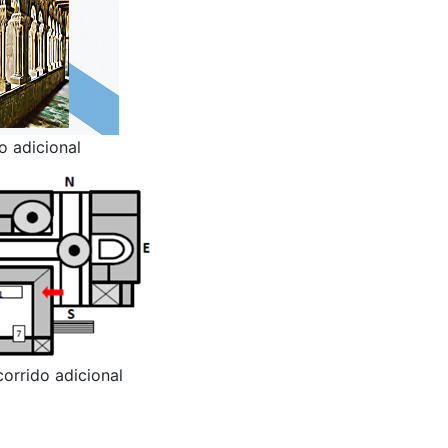
o adicional
orrido adicional