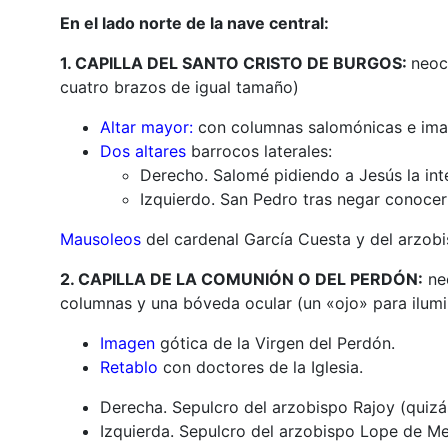
En el lado norte de la nave central:
1. CAPILLA DEL SANTO CRISTO DE BURGOS:
neocl
cuatro brazos de igual tamaño)
Altar mayor:
con columnas salomónicas e image
Dos altares
barrocos laterales:
Derecho. Salomé pidiendo a Jesús la int
Izquierdo. San Pedro tras negar conocer
Mausoleos
del cardenal García Cuesta y del arzobi
2. CAPILLA DE LA COMUNIÓN O DEL PERDÓN:
neo
columnas y una bóveda ocular (un «ojo» para ilumi
Imagen
gótica de la Virgen del Perdón.
Retablo
con doctores de la Iglesia.
Derecha. Sepulcro del arzobispo Rajoy (quizás
Izquierda. Sepulcro del arzobispo Lope de M