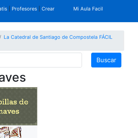
tis
|
Profesores
|
Crear
Mi Aula Facil
La Catedral de Santiago de Compostela FÁCIL
Buscar
naves