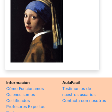
Información
AulaFacil
Cómo Funcionamos
Testimonios de
Quienes somos
nuestros usuarios
Certificados
Contacta con nosotros
Profesores Expertos