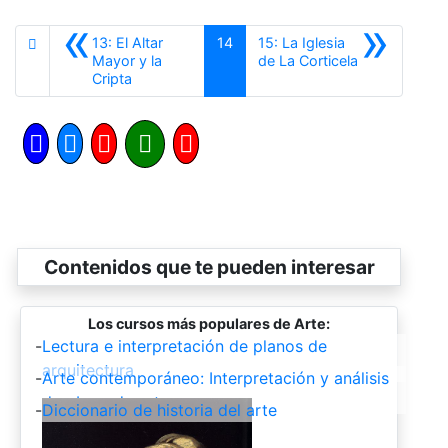
«
»
13: El Altar
14
15: La Iglesia
Siguiente
Mayor y la
de La Corticela
Anterior
Cripta
Contenidos que te pueden interesar
Los cursos más populares de Arte:
-
Lectura e interpretación de planos de
arquitectura
-
Arte contemporáneo: Interpretación y análisis
de obras de arte
-
Diccionario de historia del arte