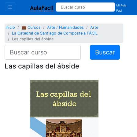
Mi Aula
Facil
Inicio
💼 Cursos
Arte / Humanidades
Arte
La Catedral de Santiago de Compostela FÁCIL
Las capillas del ábside
Buscar
Las capillas del ábside