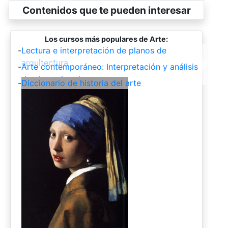
Contenidos que te pueden interesar
Los cursos más populares de Arte:
-
Lectura e interpretación de planos de
arquitectura
-
Arte contemporáneo: Interpretación y análisis
de obras de arte
-
Diccionario de historia del arte