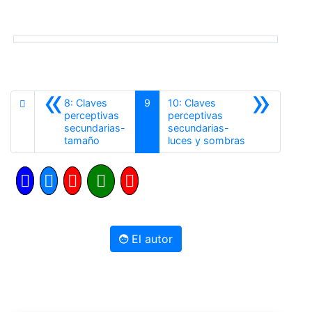
«
»
8: Claves
9
10: Claves
perceptivas
perceptivas
secundarias-
secundarias-
Anterior
Siguiente
tamaño
luces y sombras
El autor