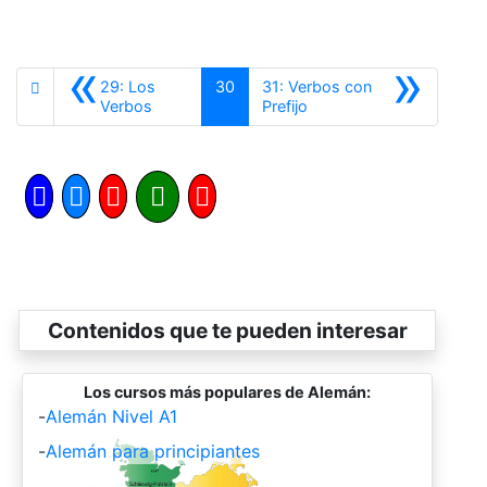
«
»
29: Los
30
31: Verbos con
Anterior
Siguiente
Verbos
Prefijo
Contenidos que te pueden interesar
Los cursos más populares de Alemán:
-
Alemán Nivel A1
-
Alemán para principiantes