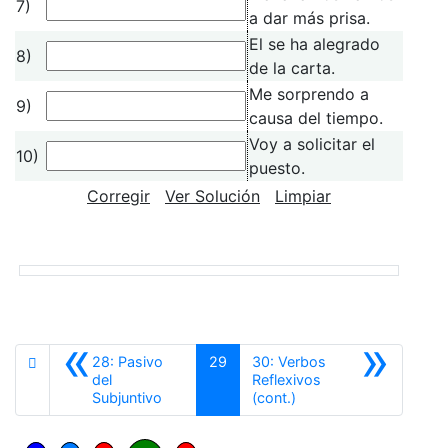
7)
a dar más prisa.
El se ha alegrado
8)
de la carta.
Me sorprendo a
9)
causa del tiempo.
Voy a solicitar el
10)
puesto.
Corregir
Ver Solución
Limpiar
«
»
28: Pasivo
29
30: Verbos
del
Reflexivos
Anterior
Siguiente
Subjuntivo
(cont.)