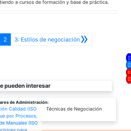
tiendo a cursos de formación y base de práctica.
»
nterior
Siguiente
2
3: Estilos de negociación
e pueden interesar
ares de Administración:
ión Calidad (ISO
-
Técnicas de Negociación
ue por Procesos,
de Manuales (ISO
ectrices para