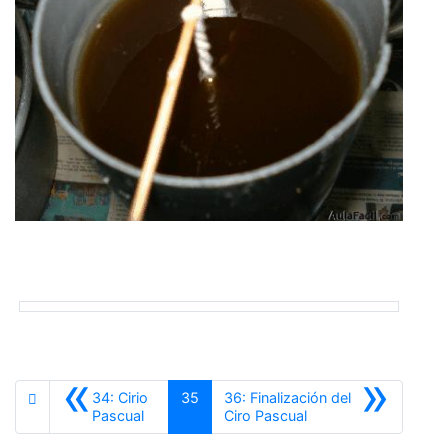
«
»
34: Cirio
35
36: Finalización del
Anterior
Siguiente
Pascual
Ciro Pascual