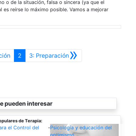
o o de la situación, falsa o sincera (ya que el
nal es reírse lo máximo posible. Vamos a mejorar
»
Anterior
Siguiente
ción
2
3: Preparación
e pueden interesar
opulares de Terapia:
ara el Control del
-
Psicología y educación del
optimismo