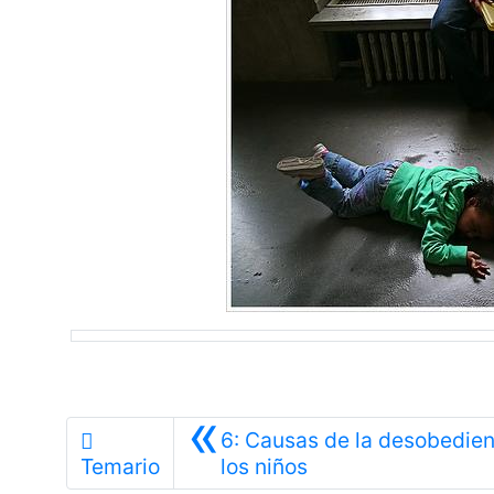
«
6: Causas de la desobedien
Anterior
Temario
los niños