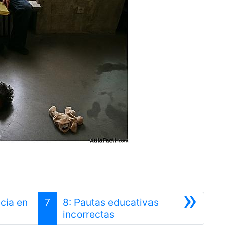
»
cia en
7
8: Pautas educativas
Siguiente
incorrectas