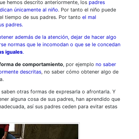
ue hemos descrito anteriormente, los
padres
edican únicamente al niño
. Por tanto el niño puede
l tiempo de sus padres. Por tanto
el mal
us padres.
tener además de la atención, dejar de hacer algo
tarse normas que le incomodan o que se le concedan
us iguales
.
 forma de comportamiento
, por ejemplo
no saber
iormente descritas
, no saber cómo obtener algo de
a.
aben otras formas de expresarla o afrontarla. Y
tener alguna cosa de sus padres, han aprendido que
nadecuada, así sus padres ceden para evitar estas