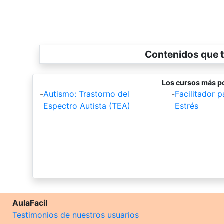
Contenidos que t
Los cursos más p
-
Autismo: Trastorno del
-
Facilitador p
Espectro Autista (TEA)
Estrés
AulaFacil
Testimonios de nuestros usuarios