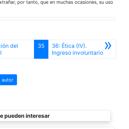
trañar, por tanto, que en muchas ocasiones, su uso
»
ción del
35
36: Ética (IV).
Anterior
Siguiente
l
Ingreso involuntario
 autor
e pueden interesar