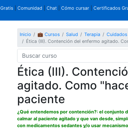
 Gratis
|
Comunidad
|
Chat
|
Cómo cursar
|
Certificados Gra
Inicio
💼 Cursos
Salud
Terapia
Cuidados 
Ética (III). Contención del enfermo agitado. C
Ética (III). Contenc
agitado. Como "hace
paciente
¿Qué entendemos por contención?: el conjunto de
calmar al paciente agitado y que van desde, simpl
con medicamentos sedantes y/o usar mecanismos 