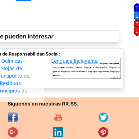
e pueden interesar
 de Responsabilidad Social:
 Químicas–
-
Lenguaje Incluyente
 Hojas de
ransporte de
 Residuos
rincipios de
Síguenos en nuestras RR.SS.