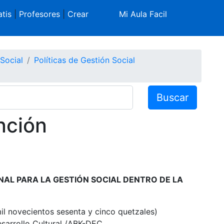
tis
|
Profesores
|
Crear
Mi Aula Facil
Social
Políticas de Gestión Social
Buscar
nción
NAL PARA LA GESTIÓN SOCIAL DENTRO DE LA
il novecientos sesenta y cinco quetzales)
esarrollo Cultural /ABK-DEC