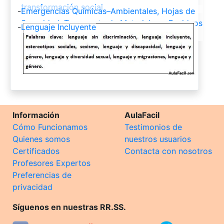
transformación social
-
Emergencias Químicas–Ambientales, Hojas de
Seguridad, Transporte de Materiales y Residuos
-
Lenguaje Incluyente
Peligrosos, Principios de Toxicología
Información
AulaFacil
Cómo Funcionamos
Testimonios de
Quienes somos
nuestros usuarios
Certificados
Contacta con nosotros
Profesores Expertos
Preferencias de
privacidad
Síguenos en nuestras RR.SS.