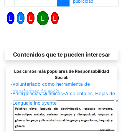
Siguiente
publicidad
Contenidos que te pueden interesar
Los cursos más populares de Responsabilidad
Social:
-
Voluntariado como herramienta de
transformación social
-
Emergencias Químicas–Ambientales, Hojas de
Seguridad, Transporte de Materiales y Residuos
-
Lenguaje Incluyente
Peligrosos, Principios de Toxicología