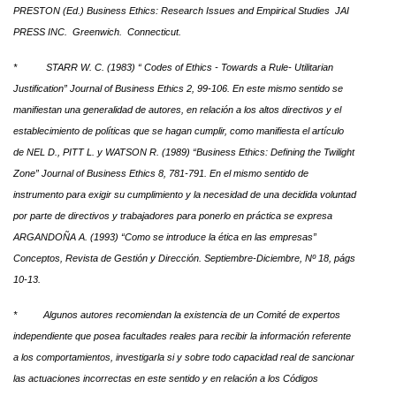
PRESTON (Ed.) Business Ethics: Research Issues and Empirical Studies JAI
PRESS INC. Greenwich. Connecticut.
* STARR W. C. (1983) “ Codes of Ethics - Towards a Rule- Utilitarian
Justification” Journal of Business Ethics 2, 99-106. En este mismo sentido se
manifiestan una generalidad de autores, en relación a los altos directivos y el
establecimiento de políticas que se hagan cumplir, como manifiesta el artículo
de NEL D., PITT L. y WATSON R. (1989) “Business Ethics: Defining the Twilight
Zone” Journal of Business Ethics 8, 781-791. En el mismo sentido de
instrumento para exigir su cumplimiento y la necesidad de una decidida voluntad
por parte de directivos y trabajadores para ponerlo en práctica se expresa
ARGANDOÑA A. (1993) “Como se introduce la ética en las empresas”
Conceptos, Revista de Gestión y Dirección. Septiembre-Diciembre, Nº 18, págs
10-13.
* Algunos autores recomiendan la existencia de un Comité de expertos
independiente que posea facultades reales para recibir la información referente
a los comportamientos, investigarla si y sobre todo capacidad real de sancionar
las actuaciones incorrectas en este sentido y en relación a los Códigos