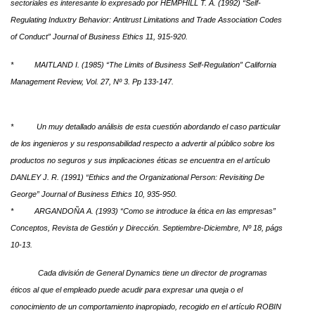
sectoriales es interesante lo expresado por HEMPHILL T. A. (1992) “Self-
Regulating Induxtry Behavior: Antitrust Limitations and Trade Association Codes
of Conduct” Journal of Business Ethics 11, 915-920.
* MAITLAND I. (1985) “The Limits of Business Self-Regulation” California
Management Review, Vol. 27, Nº 3. Pp 133-147.
* Un muy detallado análisis de esta cuestión abordando el caso particular
de los ingenieros y su responsabilidad respecto a advertir al público sobre los
productos no seguros y sus implicaciones éticas se encuentra en el artículo
DANLEY J. R. (1991) “Ethics and the Organizational Person: Revisiting De
George” Journal of Business Ethics 10, 935-950.
* ARGANDOÑA A. (1993) “Como se introduce la ética en las empresas”
Conceptos, Revista de Gestión y Dirección. Septiembre-Diciembre, Nº 18, págs
10-13.
Cada división de General Dynamics tiene un director de programas
éticos al que el empleado puede acudir para expresar una queja o el
conocimiento de un comportamiento inapropiado, recogido en el artículo ROBIN