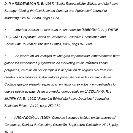
D. P. y REIDENBACH R. E. (1987) “Social Responsibility, Ethics, and Marketing
Strategy: Closing the Gap Between Concept and Application” Journal of
Marketing “ Vol 51. Enero, págs 44-58
* Muchos autores se expresan en este sentido RAIBORN C. A. y PAYNE
D. (1990) “ Corporate Codes of Conduct: A Collective Conscience and
Continuum” Journal of Business Ethics, Vol 9, págs 879-889.
* Se insiste en las ventajas de una gran especificidad, especialmente para
guiar a los vendedores y ejecutivos de marketing en las múltiples zonas
peligrosas, en relación por ejemplo a la aceptación de regalos o el trato con
clientes y proveedores. Estos autores ponen de relieve las ventajas de los
Códigos que por ejemplo especifican en términos exactos y en cantidades lo
que se puede aceptar de un proveedor como regalo en LACZNIAK G. R. y
MURPHY P. E. (1991) “Fostering Ethical Marketing Decisions” Journal of
Business Ethics, Vol 10, págs 259-271.
* ARGANDOÑA A. (1993) “Como se introduce la ética en las empresas”
Conceptos, Revista de Gestión y Dirección. Septiembre-Diciembre, Nº 18, págs
10-13.