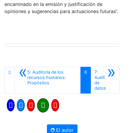
encaminado en la emisión y justificación de
opiniones y sugerencias para actuaciones futuras”.
«
»
5: Auditoría de los
6
7:
recursos humanos:
Audit
Anterior
Propósitos
de
Siguiente
datos
El autor