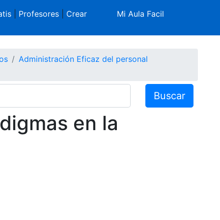
tis
|
Profesores
|
Crear
Mi Aula Facil
os
Administración Eficaz del personal
Buscar
adigmas en la