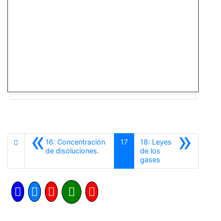
«
»
16: Concentración
17
18: Leyes
Anterior
de disoluciones.
de los
Siguiente
gases