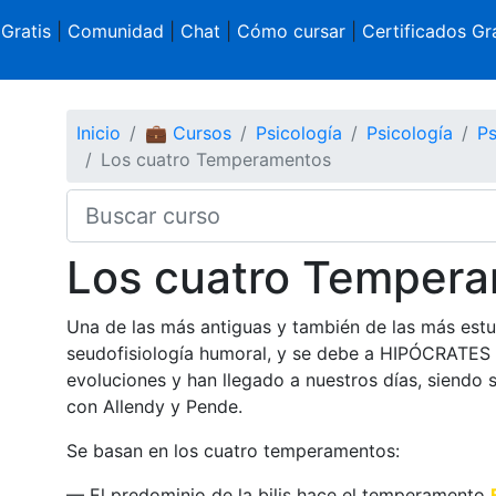
 Gratis
|
Comunidad
|
Chat
|
Cómo cursar
|
Certificados Gra
Inicio
💼 Cursos
Psicología
Psicología
Ps
Los cuatro Temperamentos
Los cuatro Temper
Una de las más antiguas y también de las más estu
seudofisiología humoral, y se debe a HIPÓCRATES 
evoluciones y han llegado a nuestros días, siendo 
con Allendy y Pende.
Se basan en los cuatro temperamentos:
— El predominio de la bilis hace el temperamento