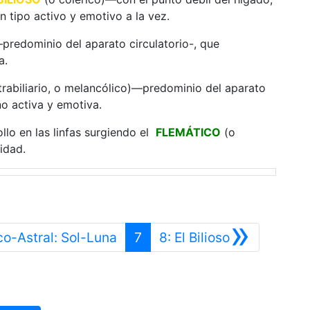
un tipo activo y emotivo a la vez.
predominio del aparato circulatorio-, que
a.
trabiliario, o melancólico)—predominio del aparato
no activa y emotiva.
lo en las linfas surgiendo el
FLEMÁTICO
(o
idad.
»
Anterior
Siguiente
co-Astral: Sol-Luna
7
8: El Bilioso