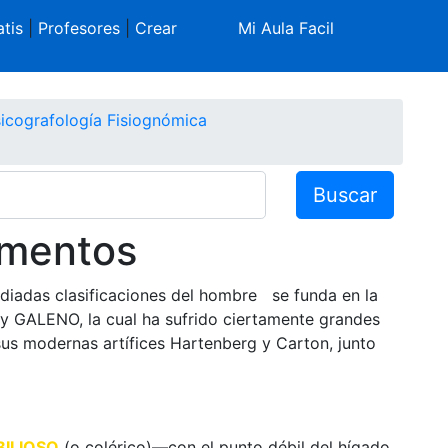
tis
|
Profesores
|
Crear
Mi Aula Facil
icografología Fisiognómica
Buscar
amentos
diadas clasificaciones del hombre se funda en la
y GALENO, la cual ha sufrido ciertamente grandes
sus modernas artífices Hartenberg y Carton, junto
BILIOSO
(o colérico)—con el punto débil del hígado,