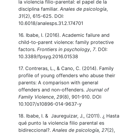
la violencia filio-parental: el papel de la
disciplina familiar.
Anales de psicología
,
31
(2), 615-625. DOI:
10.6018/analesps.31.2.174701
16. Ibabe, I. (2016). Academic failure and
child-to-parent violence: family protective
factors.
Frontiers in psychology
,
7
. DOI:
10.3389/fpsyg.2016.01538
17. Contreras, L., & Cano, C. (2014). Family
profile of young offenders who abuse their
parents: A comparison with general
offenders and non-offenders.
Journal of
Family Violence
,
29
(8), 901-910. DOI:
10.1007/s10896-014-9637-y
18. Ibabe, I. & Jaureguizar, J., (2011). ¿ Hasta
qué punto la violencia filio parental es
bidireccional?.
Anales de psicología, 27
(2),