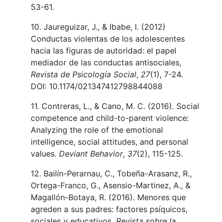
53-61.
10. Jaureguizar, J., & Ibabe, I. (2012)
Conductas violentas de los adolescentes
hacia las figuras de autoridad: el papel
mediador de las conductas antisociales,
Revista de Psicología Social
,
27
(1), 7-24.
DOI: 10.1174/021347412798844088
11. Contreras, L., & Cano, M. C. (2016). Social
competence and child-to-parent violence:
Analyzing the role of the emotional
intelligence, social attitudes, and personal
values.
Deviant Behavior
,
37
(2), 115-125.
12. Bailín-Perarnau, C., Tobeña-Arasanz, R.,
Ortega-Franco, G., Asensio-Martinez, A., &
Magallón-Botaya, R. (2016). Menores que
agreden a sus padres: factores psíquicos,
sociales y educativos.
Revista sobre la