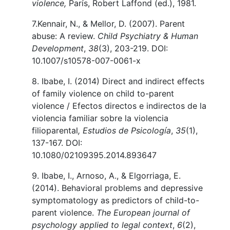
violence,
París, Robert Laffond (ed.), 1981.
7.Kennair, N., & Mellor, D. (2007). Parent
abuse: A review.
Child Psychiatry & Human
Development
,
38
(3), 203-219. DOI:
10.1007/s10578-007-0061-x
8. Ibabe, I. (2014) Direct and indirect effects
of family violence on child to-parent
violence / Efectos directos e indirectos de la
violencia familiar sobre la violencia
filioparental
, Estudios de Psicología
,
35
(1),
137-167. DOI:
10.1080/02109395.2014.893647
9. Ibabe, I., Arnoso, A., & Elgorriaga, E.
(2014). Behavioral problems and depressive
symptomatology as predictors of child-to-
parent violence.
The European journal of
psychology applied to legal context
,
6
(2),