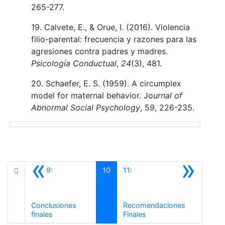
265-277.
19. Calvete, E., & Orue, I. (2016). Violencia
filio-parental: frecuencia y razones para las
agresiones contra padres y madres.
Psicología Conductual
,
24
(3), 481.
20. Schaefer, E. S. (1959). A circumplex
model for maternal behavior. Jo
urnal
of
Abnormal Social Psychology
, 59, 226-235.
«
»
9:
10
11:
Conclusiones
Recomendaciones
Anterior
Siguiente
finales
Finales