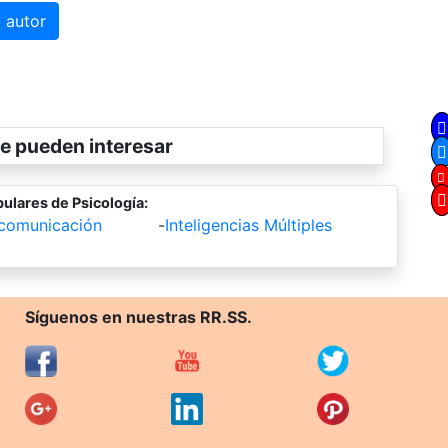
 autor
e pueden interesar
ulares de Psicología:
 comunicación
-
Inteligencias Múltiples
Síguenos en nuestras RR.SS.