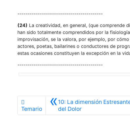
------------------------------------------
(24)
La creatividad, en general, (que comprende d
han sido totalmente comprendidos por la fisiologí
improvisación, se la valora, por ejemplo, por cómo
actores, poetas, bailarines o conductores de pro
estas ocasiones constituyen la excepción en la vid
------------------------------------------
«
10: La dimensión Estresant
Anterior
Temario
del Dolor